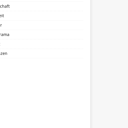
chaft
eit
r
rama
t
nzen