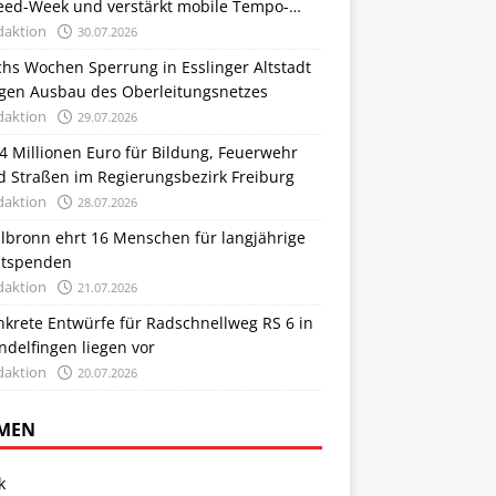
eed-Week und verstärkt mobile Tempo-
trollen
daktion
30.07.2026
hs Wochen Sperrung in Esslinger Altstadt
gen Ausbau des Oberleitungsnetzes
daktion
29.07.2026
4 Millionen Euro für Bildung, Feuerwehr
d Straßen im Regierungsbezirk Freiburg
daktion
28.07.2026
ilbronn ehrt 16 Menschen für langjährige
utspenden
daktion
21.07.2026
nkrete Entwürfe für Radschnellweg RS 6 in
delfingen liegen vor
daktion
20.07.2026
MEN
k