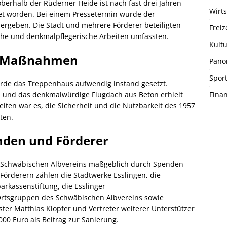
erhalb der Rüderner Heide ist nach fast drei Jahren
Wirts
net worden. Bei einem Pressetermin wurde der
übergeben. Die Stadt und mehrere Förderer beteiligten
Freiz
che und denkmalpflegerische Arbeiten umfassten.
Kultu
he Maßnahmen
Pano
Spor
urde das Treppenhaus aufwendig instand gesetzt.
Fina
, und das denkmalwürdige Flugdach aus Beton erhielt
iten war es, die Sicherheit und die Nutzbarkeit des 1957
ten.
nden und Förderer
 Schwäbischen Albvereins maßgeblich durch Spenden
Förderern zählen die Stadtwerke Esslingen, die
arkassenstiftung, die Esslinger
rtsgruppen des Schwäbischen Albvereins sowie
ter Matthias Klopfer und Vertreter weiterer Unterstützer
00 Euro als Beitrag zur Sanierung.