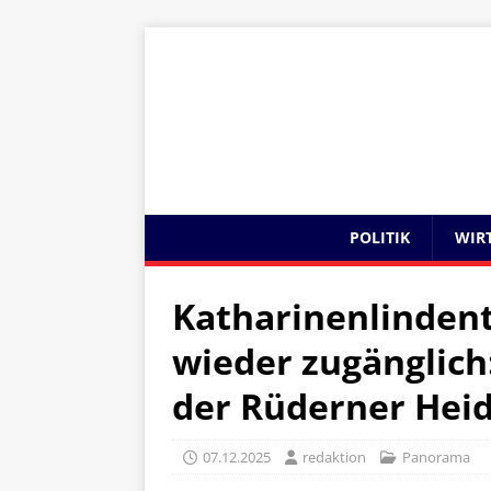
POLITIK
WIR
Katharinenlinden
wieder zugänglich
der Rüderner Heid
07.12.2025
redaktion
Panorama