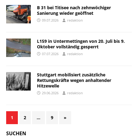
B 31 bei Titisee nach zehnwöchiger
Sanierung wieder geöffnet
09.07.2026
redaktion
L159 in Untermettingen von 20. Juli bis 9.
Oktober vollständig gesperrt
07.07.2026
redaktion
Stuttgart mobilisiert zusätzliche
Rettungskräfte wegen anhaltender
Hitzewelle
29.06.2026
redaktion
1
2
…
9
»
SUCHEN