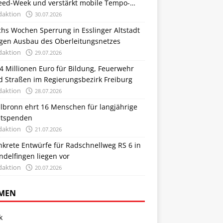
eed-Week und verstärkt mobile Tempo-
trollen
daktion
30.07.2026
hs Wochen Sperrung in Esslinger Altstadt
gen Ausbau des Oberleitungsnetzes
daktion
29.07.2026
4 Millionen Euro für Bildung, Feuerwehr
d Straßen im Regierungsbezirk Freiburg
daktion
28.07.2026
ilbronn ehrt 16 Menschen für langjährige
utspenden
daktion
21.07.2026
nkrete Entwürfe für Radschnellweg RS 6 in
delfingen liegen vor
daktion
20.07.2026
MEN
k