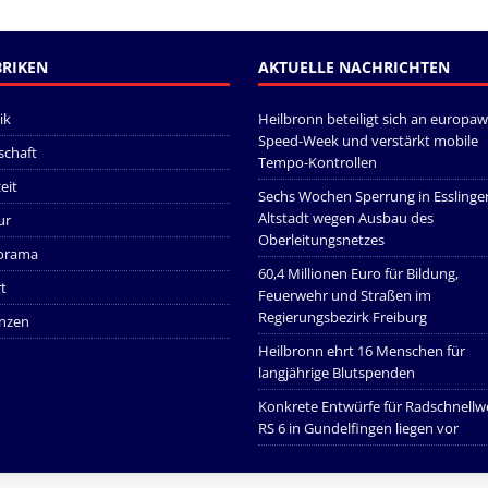
RIKEN
AKTUELLE NACHRICHTEN
ik
Heilbronn beteiligt sich an europaw
Speed-Week und verstärkt mobile
schaft
Tempo-Kontrollen
eit
Sechs Wochen Sperrung in Esslinge
Altstadt wegen Ausbau des
ur
Oberleitungsnetzes
orama
60,4 Millionen Euro für Bildung,
t
Feuerwehr und Straßen im
Regierungsbezirk Freiburg
nzen
Heilbronn ehrt 16 Menschen für
langjährige Blutspenden
Konkrete Entwürfe für Radschnellw
RS 6 in Gundelfingen liegen vor