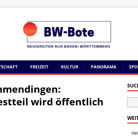
TSCHAFT
FREIZEIT
KULTUR
PANORAMA
SPO
mmendingen:
SUC
tteil wird öffentlich
WEI
Hei