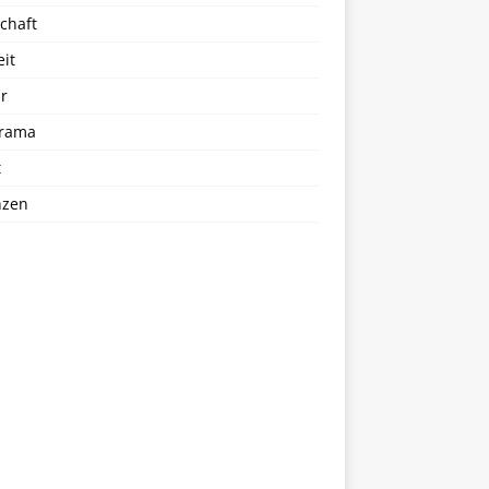
chaft
eit
r
rama
t
nzen