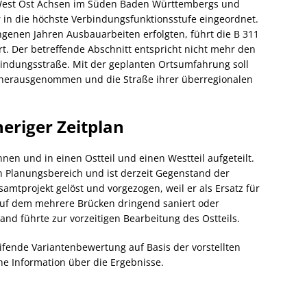
 West Ost Achsen im Süden Baden Württembergs und
in die höchste Verbindungsfunktionsstufe eingeordnet.
genen Jahren Ausbauarbeiten erfolgten, führt die B 311
t. Der betreffende Abschnitt entspricht nicht mehr den
indungsstraße. Mit der geplanten Ortsumfahrung soll
herausgenommen und die Straße ihrer überregionalen
eriger Zeitplan
en und in einen Ostteil und einen Westteil aufgeteilt.
n Planungsbereich und ist derzeit Gegenstand der
mtprojekt gelöst und vorgezogen, weil er als Ersatz für
 auf dem mehrere Brücken dringend saniert oder
d führte zur vorzeitigen Bearbeitung des Ostteils.
ifende Variantenbewertung auf Basis der vorstellten
che Information über die Ergebnisse.